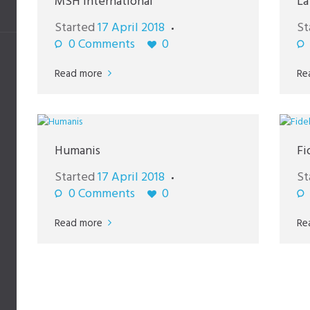
MSH International
La
Started
17 April 2018
St
0
Comments
0
Read more
Re
Humanis
Fi
Started
17 April 2018
St
0
Comments
0
Read more
Re