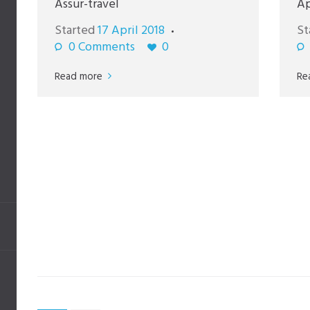
Assur-travel
Ap
Started
17 April 2018
St
0
Comments
0
Read more
Re