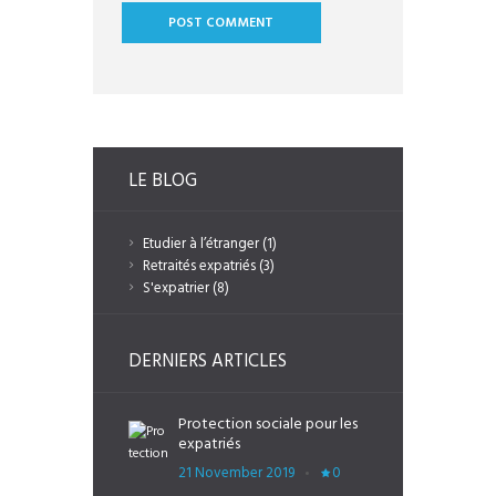
LE BLOG
Etudier à l’étranger
(1)
Retraités expatriés
(3)
S'expatrier
(8)
DERNIERS ARTICLES
Protection sociale pour les
expatriés
21 November 2019
0