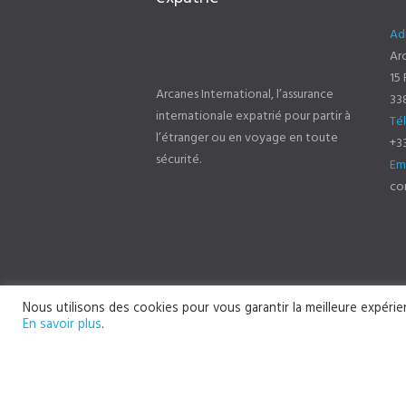
Ad
Arc
15
Arcanes International, l’assurance
33
internationale expatrié pour partir à
Té
l’étranger ou en voyage en toute
+33
sécurité.
Em
co
Nous utilisons des cookies pour vous garantir la meilleure expérie
En savoir plus
.
arcanes-international.com © 2022 Tous droits