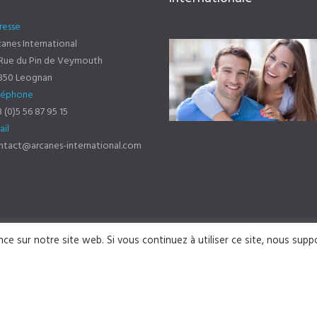
resse
anes International
 Rue du Pin de Veymouth
850 Leognan
léphone
 (0)5 56 87 95 15
ail
ntact@arcanes-international.com
nce sur notre site web. Si vous continuez à utiliser ce site, nous sup
 réservés
Mentions légales
&
Intégration du site : e-web-eco