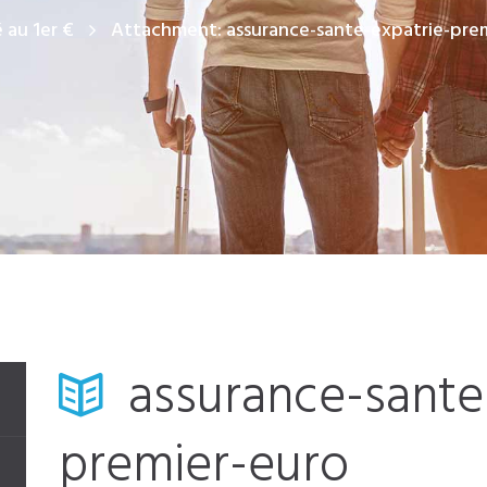
 au 1er €
Attachment: assurance-sante-expatrie-pre
assurance-sante
premier-euro