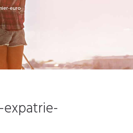
mier-euro
-expatrie-