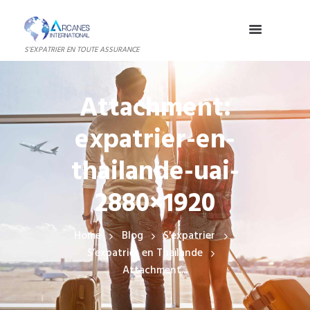
S'EXPATRIER EN TOUTE ASSURANCE
Attachment:
expatrier-en-
thailande-uai-
2880×1920
Home
Blog
S'expatrier
S’expatrier en Thaïlande
Attachment...